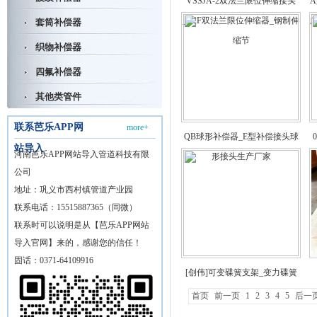
VSSJA-2双法兰限位伸缩接头
A
_B2F双法兰限位伸缩器_钢制伸
套筒补偿器
缩节
织物补偿器
四氟补偿器
其他类管件
联系芭乐APP网
more+
QB球形补偿器_E型补偿接头球
站导入
河南芭乐APP网站导入管道科技有限
形接头生产厂家
公司
地址：巩义市西村镇管道产业园
联系电话：15515887365​（同微）
联系时可以说明是从【芭乐APP网站
导入官网】来的，感谢您的信任！
固话：0371-64109916
[创伟]可变碟簧支架_变力碟簧
支架_碟簧支吊架
首页
前一页
1
2
3
4
5
后一